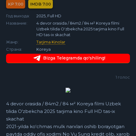
7.00
7.00
Год выхода:
2025, Full HD
Название:
4 devor orasida / 84m2 / 84 м² Koreya filmi
Uzbek tilida O'zbekcha 2025 tarjima kino Full
HD tas-ix skachat
Жанр:
Tarjima Kinolar
Страна:
Koreya
Bizga Telegramda qo'shiling!
1
голос
4 devor orasida / 84m2 / 84 м² Koreya filmi Uzbek
tilida O'zbekcha 2025 tarjima kino Full HD tas-ix
skachat
2021-yilda ko‘chmas mulk narxlari oshib borayotgan
paytda oddiy ofis xodimi No Vu Sung kredit olib, xarob