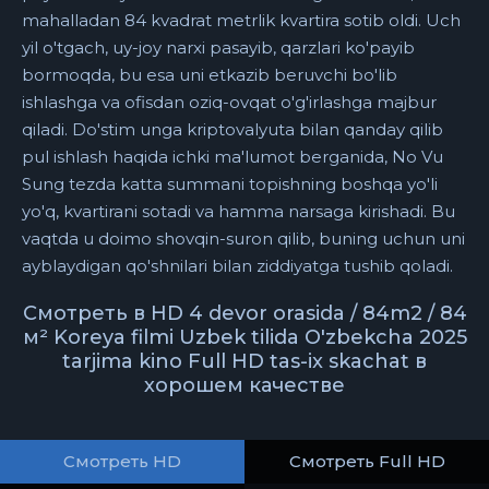
mahalladan 84 kvadrat metrlik kvartira sotib oldi. Uch
yil o'tgach, uy-joy narxi pasayib, qarzlari ko'payib
bormoqda, bu esa uni etkazib beruvchi bo'lib
ishlashga va ofisdan oziq-ovqat o'g'irlashga majbur
qiladi. Do'stim unga kriptovalyuta bilan qanday qilib
pul ishlash haqida ichki ma'lumot berganida, No Vu
Sung tezda katta summani topishning boshqa yo'li
yo'q, kvartirani sotadi va hamma narsaga kirishadi. Bu
vaqtda u doimo shovqin-suron qilib, buning uchun uni
ayblaydigan qo'shnilari bilan ziddiyatga tushib qoladi.
Смотреть в HD 4 devor orasida / 84m2 / 84
м² Koreya filmi Uzbek tilida O'zbekcha 2025
tarjima kino Full HD tas-ix skachat в
хорошем качестве
Смотреть HD
Смотреть Full HD