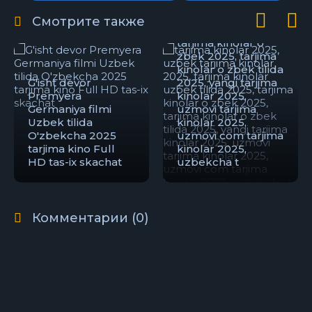
kinolar 2025,
tarjima kinolar
Смотрите также
uzbek tilida 2025,
tarjima kinolar o
zbek 2025, tarjima
kinolar o zbek tilida
G'isht devor
2025, yangi tarjima
Premyera
kinolar 2025,
Germaniya filmi
uzmovi tarjima
Uzbek tilida
kinolar 2025,
O'zbekcha 2025
uzmovi com tarjima
tarjima kino Full
kinolar 2025,
HD tas-ix skachat
uzbekcha t
Комментарии (0)