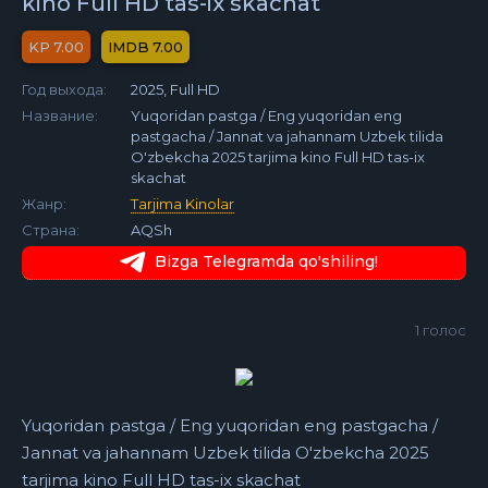
kino Full HD tas-ix skachat
7.00
7.00
Год выхода:
2025, Full HD
Название:
Yuqoridan pastga / Eng yuqoridan eng
pastgacha / Jannat va jahannam Uzbek tilida
O'zbekcha 2025 tarjima kino Full HD tas-ix
skachat
Жанр:
Tarjima Kinolar
Страна:
AQSh
Bizga Telegramda qo'shiling!
1
голос
Yuqoridan pastga / Eng yuqoridan eng pastgacha /
Jannat va jahannam Uzbek tilida O'zbekcha 2025
tarjima kino Full HD tas-ix skachat