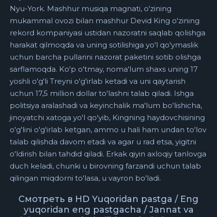
Nyu-York. Mashhur musiqa magnati, o'zining
mukammal ovozi bilan mashhur Devid King o'zining
rekord kompaniyasi ustidan nazoratni saqlab qolishga
harakat qilmoqda va uning sotilishiga yo'l qo'ymaslik
uchun barcha pullarini nazorat paketini sotib olishga
sarflamoqda. Ko'p o'tmay, noma'lum shaxs uning 17
yoshli o'g'li Treyni o'g'irlab ketadi va uni qaytarish
uchun 17,5 million dollar to'lashni talab qiladi. Ishga
politsiya aralashadi va keyinchalik ma'lum bo'lishicha,
jinoyatchi xatoga yo'l qo'yib, Kingning haydovchisining
o'g'lini o'g'irlab ketgan, ammo u hali ham undan to'lov
talab qilishda davom etadi va agar u rad etsa, yigitni
o'ldirish bilan tahdid qiladi. Erkak qiyin axloqiy tanlovga
duch keladi, chunki u birovning farzandi uchun talab
qilingan miqdorni to'lasa, u vayron bo'ladi.
Смотреть в HD Yuqoridan pastga / Eng
yuqoridan eng pastgacha / Jannat va