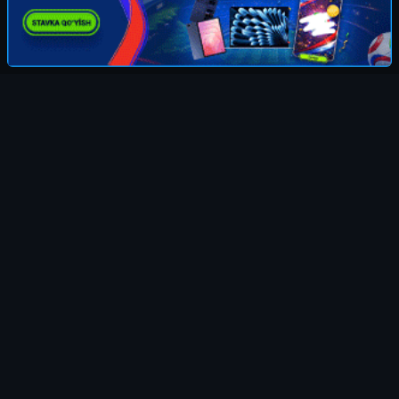
© 2010-2026 KINOMOVI.COM, Права на фильмы
принадлежат их авторам.
kinomovicom@mail.ru
Все фильмы представлены только для
ознакомления. Любой фильм
будет удален
требованию правообладателя.