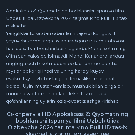
Apokalipsis Z: Qiyomatning boshlanishi Ispaniya filmi
Uzbek tilida O'zbekcha 2024 tarjima kino Full HD tas-
ix skachat
Yangiliklar to'satdan odamlarni tajovuzkor go'sht
yeyuvchi zombilarga aylantiradigan virus mutatsiyasi
haqida xabar berishni boshlaganda, Manel xotinining
o'limidan xalos bo'lolmaydi. Manel Kanar orollaridagi
singlisiga uchib ketmoqchi bo'ladi, ammo barcha
reyslar bekor qilinadi va uning harbiy kuyovi
evakuatsiya avtobuslariga o'tirmaslikni maslahat
beradi. Uyini mustahkamlab, mushuk bilan birga bir
muncha vaqt omon qoladi, lekin tez orada u
qo'shnilarining uylarini oziq-ovqat izlashga kirishadi.
Смотреть в HD Apokalipsis Z: Qiyomatning
boshlanishi Ispaniya filmi Uzbek tilida
O'zbekcha 2024 tarjima kino Full HD tas-ix
skachat в хорошем качестве