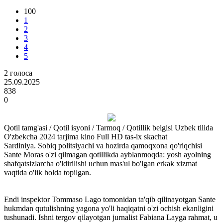
100
1
2
3
4
5
2
голоса
25.09.2025
838
0
Qotil tamg'asi / Qotil isyoni / Tarmoq / Qotillik belgisi Uzbek tilida
O'zbekcha 2024 tarjima kino Full HD tas-ix skachat
Sardiniya. Sobiq politsiyachi va hozirda qamoqxona qo'riqchisi
Sante Moras o'zi qilmagan qotillikda ayblanmoqda: yosh ayolning
shafqatsizlarcha o'ldirilishi uchun mas'ul bo'lgan erkak xizmat
vaqtida o'lik holda topilgan.
Endi inspektor Tommaso Lago tomonidan ta'qib qilinayotgan Sante
hukmdan qutulishning yagona yo'li haqiqatni o'zi ochish ekanligini
tushunadi. Ishni tergov qilayotgan jurnalist Fabiana Layga rahmat, u