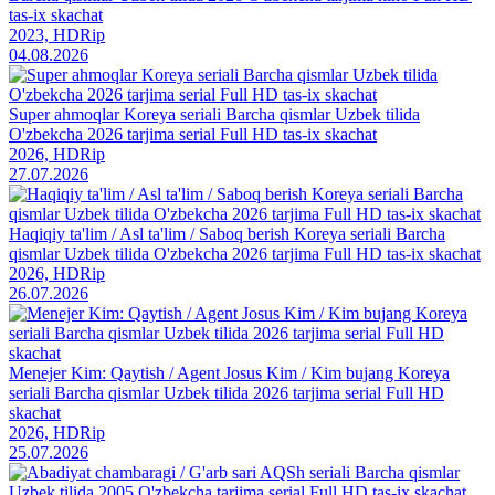
tas-ix skachat
2023, HDRip
04.08.2026
Super ahmoqlar Koreya seriali Barcha qismlar Uzbek tilida
O'zbekcha 2026 tarjima serial Full HD tas-ix skachat
2026, HDRip
27.07.2026
Haqiqiy ta'lim / Asl ta'lim / Saboq berish Koreya seriali Barcha
qismlar Uzbek tilida O'zbekcha 2026 tarjima Full HD tas-ix skachat
2026, HDRip
26.07.2026
Menejer Kim: Qaytish / Agent Josus Kim / Kim bujang Koreya
seriali Barcha qismlar Uzbek tilida 2026 tarjima serial Full HD
skachat
2026, HDRip
25.07.2026