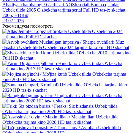
Abadiyat chambaragi / G'arb sari AQSh seriali Barcha qismlar
Uzbek tilida 2005 O'zbekcha tarjima serial Full HD tas-ix skachat
2005, HDRip
23.07.2026
Рекомендуем посмотреть