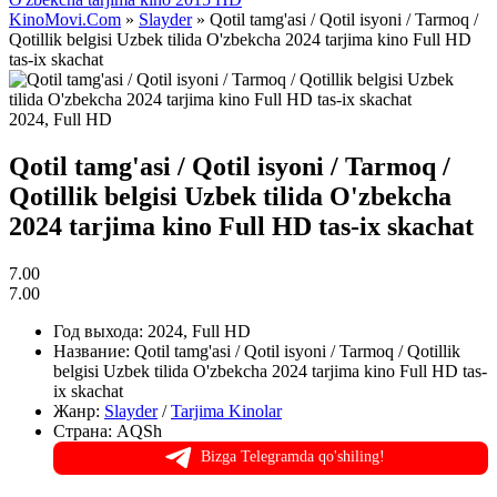
KinoMovi.Com
»
Slayder
» Qotil tamg'asi / Qotil isyoni / Tarmoq /
Qotillik belgisi Uzbek tilida O'zbekcha 2024 tarjima kino Full HD
tas-ix skachat
2024, Full HD
Qotil tamg'asi / Qotil isyoni / Tarmoq /
Qotillik belgisi Uzbek tilida O'zbekcha
2024 tarjima kino Full HD tas-ix skachat
7.00
7.00
Год выхода:
2024, Full HD
Название:
Qotil tamg'asi / Qotil isyoni / Tarmoq / Qotillik
belgisi Uzbek tilida O'zbekcha 2024 tarjima kino Full HD tas-
ix skachat
Жанр:
Slayder
/
Tarjima Kinolar
Страна:
AQSh
Bizga Telegramda qo'shiling!