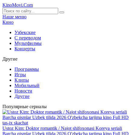
KinoMovi
.Com
Наше меню
Кино
Узбекские
С переводом
Мультфилмы
Концерты
Другие
Программы
Игры
Клипы
Мобильный
Новости
Другие
Популярные сериалы
Ustoz Kim: Doktor romantik / Najot shifoxonasi Koreya seriali
Barcha qismlar Uzbek tilida 2026 O'zbekcha tarjima kino Full HD