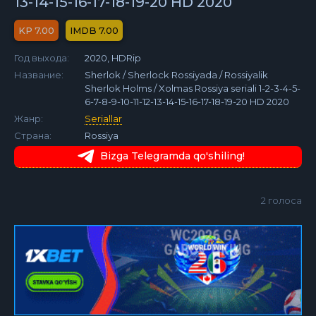
13-14-15-16-17-18-19-20 HD 2020
7.00
7.00
Год выхода:
2020, HDRip
Название:
Sherlok / Sherlock Rossiyada / Rossiyalik
Sherlok Holms / Xolmas Rossiya seriali 1-2-3-4-5-
6-7-8-9-10-11-12-13-14-15-16-17-18-19-20 HD 2020
Жанр:
Seriallar
Страна:
Rossiya
Bizga Telegramda qo'shiling!
2
голоса