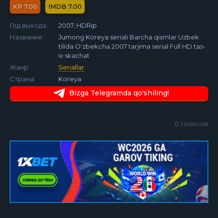
7.00
7.00
Год выхода:
2007, HDRip
Название:
Jumong Koreya seriali Barcha qismlar Uzbek
tilida O'zbekcha 2007 tarjima serial Full HD tas-
ix skachat
Жанр:
Seriallar
Страна:
Koreya
Bizga Telegramda qo'shiling!
0
голосов