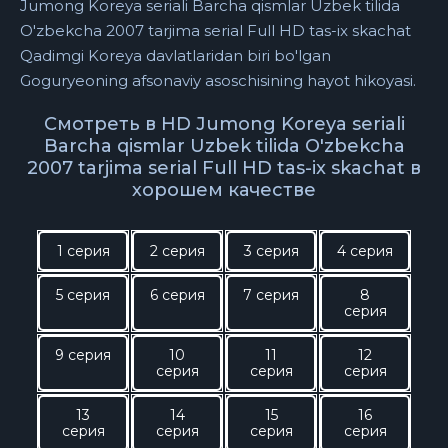
Jumong Koreya seriali Barcha qismlar Uzbek tilida
O'zbekcha 2007 tarjima serial Full HD tas-ix skachat
Qadimgi Koreya davlatlaridan biri bo'lgan
Goguryeoning afsonaviy asoschisining hayot hikoyasi.
Смотреть в HD Jumong Koreya seriali
Barcha qismlar Uzbek tilida O'zbekcha
2007 tarjima serial Full HD tas-ix skachat в
хорошем качестве
1 серия
2 серия
3 серия
4 серия
5 серия
6 серия
7 серия
8
серия
9 серия
10
11
12
серия
серия
серия
13
14
15
16
серия
серия
серия
серия