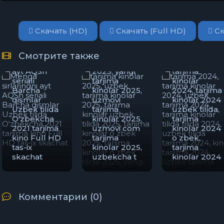
uzbek tilida
tarjima
2025, tarjima
kinolar tilida
kinolar o
tilida 2024,
Скачать (HD)
Скачать (Full HD)
Ск
zbek 2025,
uzbek tilida
tarjima
tarjima 2024,
Menga
kinolar o
kino tarjima
Смотрите также
sirlaringni
zbek tilida
2024, uzbek
ayt AQSh
2025, yangi
tarjima
seriali
tarjima
kinolar
Barcha
kinolar 2025,
2024, tarjima
qismlar
uzmovi
kinolar 2024
Uzbek tilida
tarjima
uzbek tilida,
O'zbekcha
kinolar 2025,
tarjima
2021 tarjima
uzmovi com
kinolar 2024
kino Full HD
tarjima
o zbek,
tas-ix
kinolar 2025,
tarjima
skachat
uzbekcha t
kinolar 2024
Комментарии (0)