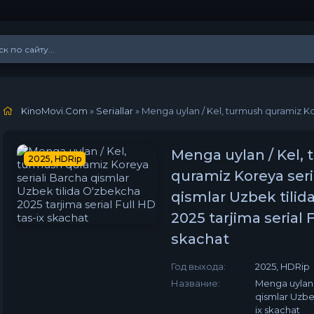
KinoMovi.Com
»
Seriallar
» Menga uylan / Kel, turmush quramiz Koreya seriali Barcha
Menga uylan / Kel,
2025, HDRip
quramiz Koreya seri
qismlar Uzbek tilid
2025 tarjima serial F
skachat
Год выхода:
2025, HDRip
Название:
Menga uylan 
qismlar Uzbek
ix skachat