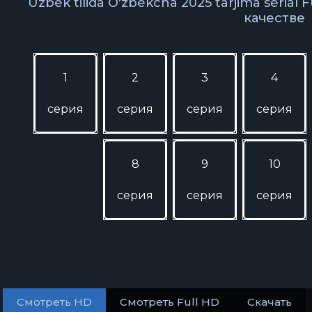
Uzbek tilida O'zbekcha 2025 tarjima serial 
качестве
1
2
3
4
серия
серия
серия
серия
8
9
10
серия
серия
серия
Смотреть HD
Смотреть Full HD
Скачать