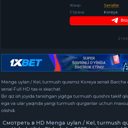
Жанр:
Seriallar
Страна:
Koreya
Biz
2
гол
Menga uylan / Kel, turmush quramiz Koreya seriali Barcha 
serial Full HD tas-ix skachat
Bir qiz ish joyida tanishgan yigitga turmush qurishni taklif qi
ega va ular yaqinda yangi turmush qurganlar uchun maxsus
olishdi.
Смотреть в HD Menga uylan / Kel, turmush qur