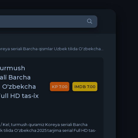
 qismlar Uzbek tilida O'zbekcha 2025 tarjima serial Full HD tas-ix skachat
 turmush
ali Barcha
a O'zbekcha
7.00
7.00
ull HD tas-ix
/ Kel, turmush quramiz Koreya seriali Barcha
 tilida O'zbekcha 2025 tarjima serial Full HD tas-