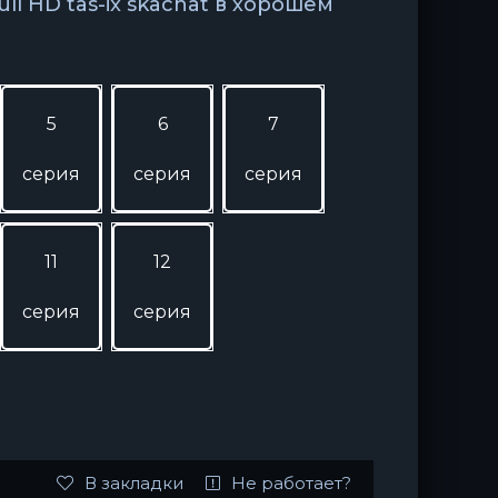
Full HD tas-ix skachat в хорошем
5
6
7
серия
серия
серия
11
12
серия
серия
В закладки
Не работает?