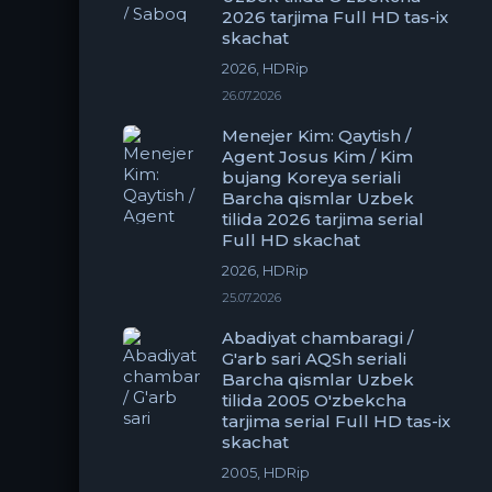
2026 tarjima Full HD tas-ix
skachat
2026, HDRip
26.07.2026
Menejer Kim: Qaytish /
Agent Josus Kim / Kim
bujang Koreya seriali
Barcha qismlar Uzbek
tilida 2026 tarjima serial
Full HD skachat
2026, HDRip
25.07.2026
Abadiyat chambaragi /
G'arb sari AQSh seriali
Barcha qismlar Uzbek
tilida 2005 O'zbekcha
tarjima serial Full HD tas-ix
skachat
2005, HDRip