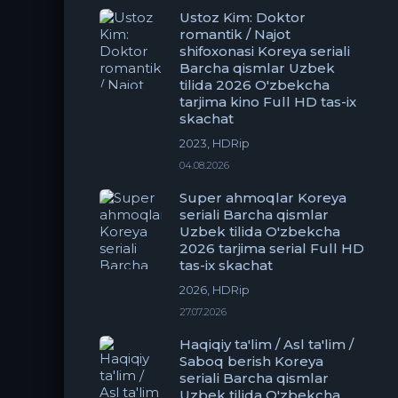
Ustoz Kim: Doktor
romantik / Najot
shifoxonasi Koreya seriali
Barcha qismlar Uzbek
tilida 2026 O'zbekcha
tarjima kino Full HD tas-ix
skachat
2023, HDRip
04.08.2026
Super ahmoqlar Koreya
seriali Barcha qismlar
Uzbek tilida O'zbekcha
2026 tarjima serial Full HD
tas-ix skachat
2026, HDRip
27.07.2026
Haqiqiy ta'lim / Asl ta'lim /
Saboq berish Koreya
seriali Barcha qismlar
Uzbek tilida O'zbekcha