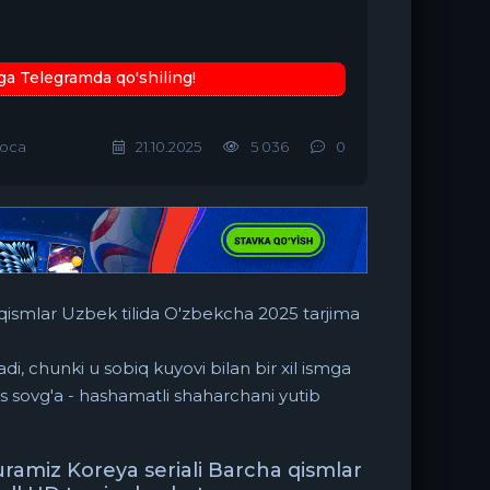
ga Telegramda qo'shiling!
оса
21.10.2025
5 036
0
qismlar Uzbek tilida O'zbekcha 2025 tarjima
ladi, chunki u sobiq kuyovi bilan bir xil ismga
 sovg'a - hashamatli shaharchani yutib
amiz Koreya seriali Barcha qismlar