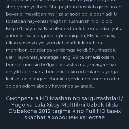
sher, yarim yo'lbars. Shu paytdan boshlab qiz bilan aql
bovar qilmaydigan mo''jizalar sodir bo'la boshladi. U
to'satdan hayvonlarning tilini tushunishini bilib oldi.
Ko'p o'tmay, u va Niki ulkan kit buluti tomonidan yutib
yuborildi. Va juda, juda og'ir daqiqada, Misha amaki,
ulkan yovvoyi ayiq, yuzi dahshatli, lekin ichida
mehribon, do'stlariga yordamga keldi. Shuningdek,
ular Hayvonlar jannatiga - atigi 99 ta omadli odam
borishi mumkin bo'lgan fantastik mo''jizalarga - har
o'n yilda bir marta borishdi. Lekin odamlarni u yerga
kiritish taqiqlangan, chunki u yerda uch kundan ortiq
qolgan odam abadiy hayvonga aylanadi...
Смотреть в HD Mashaning sarguzashtlari /
Yugo va Lala Xitoy Multfilmi Uzbek tilida
O'zbekcha 2012 tarjima kino Full HD tas-ix
skachat в хорошем качестве