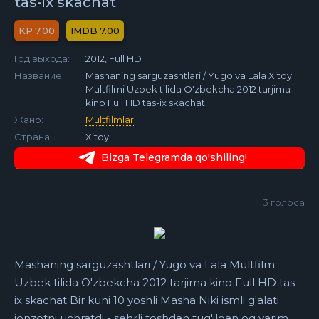
tas-ix skachat
7.00
7.00
Год выхода:
2012, Full HD
Название:
Mashaning sarguzashtlari / Yugo va Lala Xitoy
Multfilmi Uzbek tilida O'zbekcha 2012 tarjima
kino Full HD tas-ix skachat
Жанр:
Multfilmlar
Страна:
Xitoy
Bizga Telegramda qo'shiling!
3
голоса
Mashaning sarguzashtlari / Yugo va Lala Multfilm
Uzbek tilida O'zbekcha 2012 tarjima kino Full HD tas-
ix skachat Bir kuni 10 yoshli Masha Niki ismli g'alati
jonzotni uchratdi - sehrli toshdan tug'ilgan oq yarim